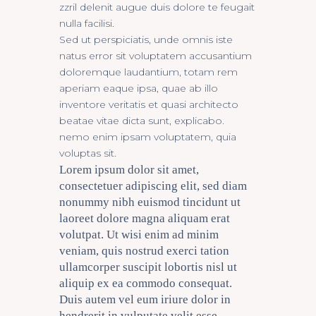
zzril delenit augue duis dolore te feugait
nulla facilisi.
Sed ut perspiciatis, unde omnis iste
natus error sit voluptatem accusantium
doloremque laudantium, totam rem
aperiam eaque ipsa, quae ab illo
inventore veritatis et quasi architecto
beatae vitae dicta sunt, explicabo.
nemo enim ipsam voluptatem, quia
voluptas sit.
Lorem ipsum dolor sit amet,
consectetuer adipiscing elit, sed diam
nonummy nibh euismod tincidunt ut
laoreet dolore magna aliquam erat
volutpat. Ut wisi enim ad minim
veniam, quis nostrud exerci tation
ullamcorper suscipit lobortis nisl ut
aliquip ex ea commodo consequat.
Duis autem vel eum iriure dolor in
hendrerit in vulputate velit esse