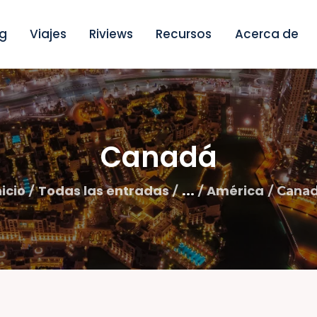
nicio
g
Viajes
Riviews
Recursos
Acerca de
log
iajes
iviews
Canadá
ecursos
nicio
Todas las entradas
América
...
Cana
cerca de
ontacto