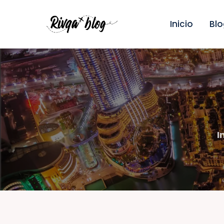
I
Inicio
Blo
B
V
R
R
I
A
C