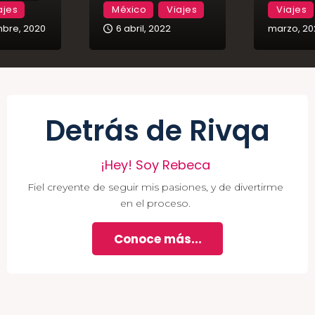
ajes
México
Viajes
Viajes
mbre, 2020
6 abril, 2022
marzo, 20
Detrás de Rivqa
¡Hey! Soy Rebeca
Fiel creyente de seguir mis pasiones, y de divertirme
en el proceso.
Conoce más...