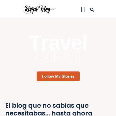
Inicio
T
r
a
v
e
l
Blog
Viajes
Riviews
Recursos
Acerca de
Contacto
El blog que no sabías que
necesitabas... hasta ahora