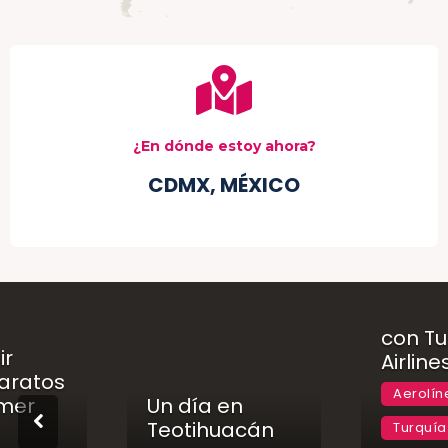
¿En dónde estoy ahora?
CDMX, MÉXICO
Cómo 
con Tu
ir
Airline
aratos
Aerolín
imer
Un día en
Teotihuacán
Turquía