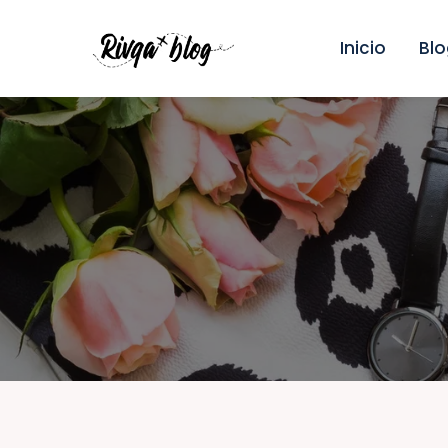
I
Inicio
Blo
B
V
R
R
A
C