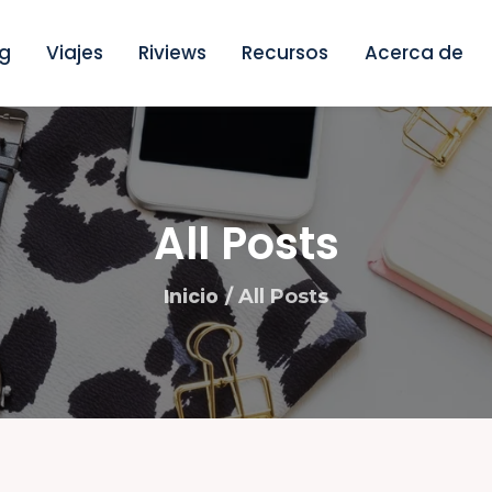
nicio
g
Viajes
Riviews
Recursos
Acerca de
log
iajes
iviews
All Posts
ecursos
Inicio
All Posts
cerca de
ontacto