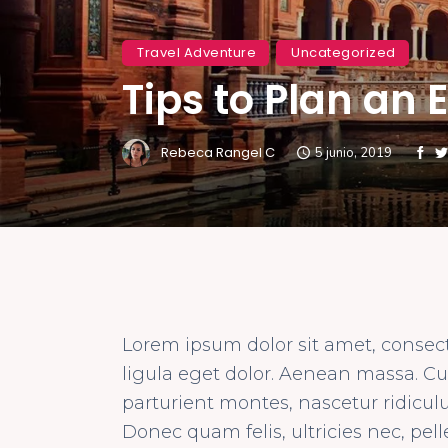
Travel Adventure
Uncategorized
Tips to Plan an 
Rebeca Rangel C
5 junio, 2019
Lorem ipsum dolor sit amet, consec
ligula eget dolor. Aenean massa. C
parturient montes, nascetur ridicul
Donec quam felis, ultricies nec, pel