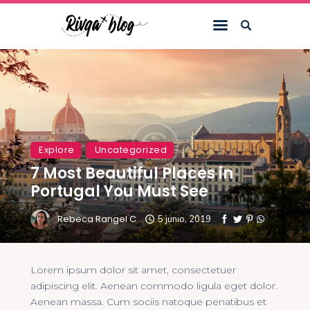
Inicio
Blog
Viajes
Explore
Uncategorized
Riviews
7 Most Beautiful Places in
Recursos
Portugal You Must See
Acerca de
Rebeca Rangel C
5 junio, 2019
Contacto
Lorem ipsum dolor sit amet, consectetuer
adipiscing elit. Aenean commodo ligula eget dolor.
Aenean massa. Cum sociis natoque penatibus et