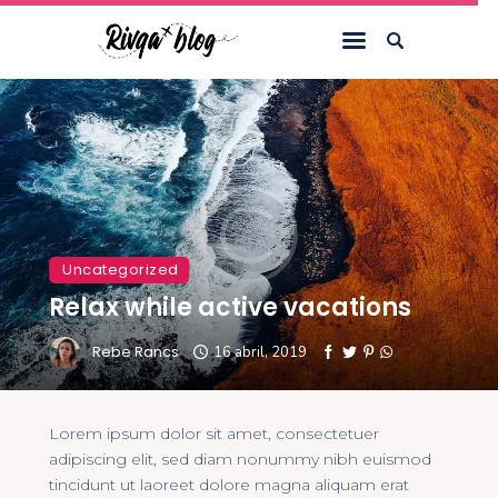
Inicio
Blog
Viajes
Riviews
Uncategorized
Recursos
Relax while active vacations
Acerca de
Rebe Rancs
16 abril, 2019
Contacto
Lorem ipsum dolor sit amet, consectetuer
adipiscing elit, sed diam nonummy nibh euismod
tincidunt ut laoreet dolore magna aliquam erat