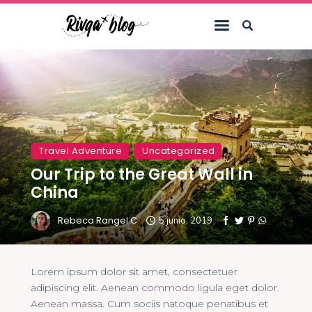
Inicio
Blog
Viajes
Travel Adventure
Uncategorized
Riviews
Our Trip to the Great Wall in
Recursos
China
Acerca de
Rebeca Rangel C
5 junio, 2019
Contacto
Lorem ipsum dolor sit amet, consectetuer
adipiscing elit. Aenean commodo ligula eget dolor.
Aenean massa. Cum sociis natoque penatibus et