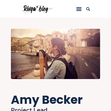
Inicio
Blog
Viajes
Riviews
Recursos
Acerca de
Contacto
Amy Becker
Project Lead