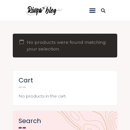
Inicio
Blog
No products were found matching
your selection.
Viajes
Riviews
Recursos
Cart
Acerca de
No products in the cart.
Contacto
Search