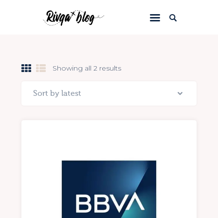
Inicio
Showing all 2 results
Blog
Viajes
Riviews
Recursos
Acerca de
Contacto