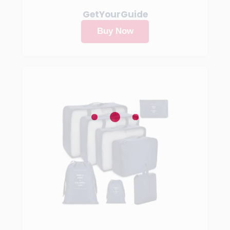
GetYourGuide
Buy Now