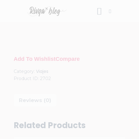
Inicio
Blog
Add To Wishlist
Compare
Viajes
Viajes
Category:
Riviews
Product ID:
2702
Recursos
Acerca de
Reviews (0)
Contacto
Related Products